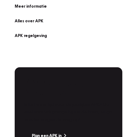
Meer informatie
Alles over APK
APK regelgeving
APK Keuring bij
Vakgarage!
Is het weer tijd voor de jaarlijkse APK? Ga
snel naar Vakgarage bij u in de buurt, en ga
zonder zorgen de weg op!
Plan een APK in