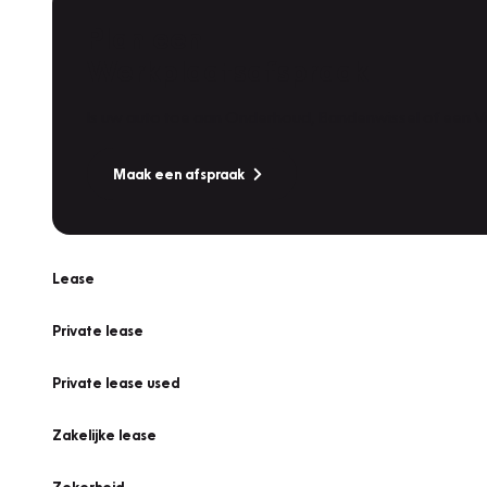
Plan een
Werkplaatsafspraak
Is uw auto toe aan Onderhoud, Bandenwissel of een Va
Maak een afspraak
Lease
Private lease
Private lease used
Zakelijke lease