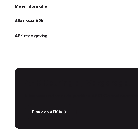
Meer informatie
Alles over APK
APK regelgeving
APK Keuring bij Vakgarage!
Is het weer tijd voor de jaarlijkse APK? Ga snel naar V
Plan een APK in