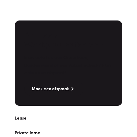
Plan een
Werkplaatsafspraak
Is uw auto toe aan Onderhoud,
Bandenwissel of een Vakantiecheck? Plan
online een afspraak!
Maak een afspraak
Lease
Private lease