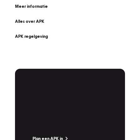
Meer informatie
Alles over APK
APK regelgeving
APK Keuring bij
Vakgarage!
Is het weer tijd voor de jaarlijkse APK? Ga
snel naar Vakgarage bij u in de buurt, en ga
zonder zorgen de weg op!
Plan een APK in