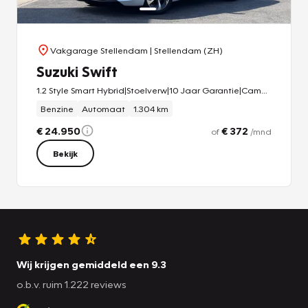
Meer weten? Neem nu contact met ons op voor een
afspraak.
Vakgarage Stellendam
| Stellendam (ZH)
Suzuki Swift
1.2 Style Smart Hybrid|Stoelverw|10 Jaar Garantie|Camera|Adapt Cruise|Navi|Carplay
Benzine
Automaat
1.304 km
€ 24.950
€ 372
of
/mnd
Bekijk
Wij krijgen gemiddeld een 9.3
o.b.v. ruim 1.222 reviews