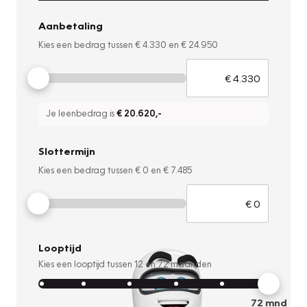
Aanbetaling
Kies een bedrag tussen
€ 4.330
en
€ 24.950
Je leenbedrag is
€ 20.620
,-
Slottermijn
Kies een bedrag tussen
€ 0
en
€ 7.485
Looptijd
Kies een looptijd tussen
12
en
72
maanden
72
mnd