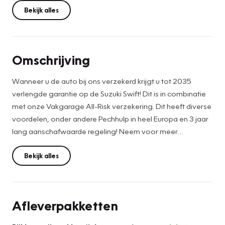
Bekijk alles
Omschrijving
Wanneer u de auto bij ons verzekerd krijgt u tot 2035
verlengde garantie op de Suzuki Swift! Dit is in combinatie
met onze Vakgarage All-Risk verzekering. Dit heeft diverse
voordelen, onder andere Pechhulp in heel Europa en 3 jaar
lang aanschafwaarde regeling! Neem voor meer
informatie contact met ons op!
Bekijk alles
Toonaangevende techniek en een hoge mate van
degelijkheid, dat zijn enkele van de eigenschappen van
Japanse auto's. Dat ziet u terug in deze Suzuki SWIFT. De
Afleverpakketten
aandrijving van deze Suzuki wordt verzorgd door een
driecilinder motor en een automatische transmissie.