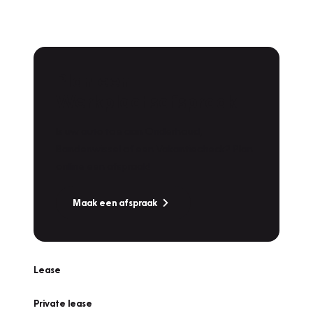
Plan een
Werkplaatsafspraak
Is uw auto toe aan Onderhoud,
Bandenwissel of een Vakantiecheck? Plan
online een afspraak!
Maak een afspraak
Lease
Private lease