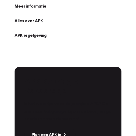
Meer informatie
Alles over APK
APK regelgeving
APK Keuring bij
Vakgarage!
Is het weer tijd voor de jaarlijkse APK? Ga
snel naar Vakgarage bij u in de buurt, en ga
zonder zorgen de weg op!
Plan een APK in