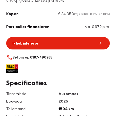
2025
|
Hybride - Benzine
|
1.504 km
Kopen
€ 24.950
Prijs is incl. BTW en BPM
Particulier financieren
v.a. € 372 p.m.
Ik heb interesse
Bel ons op 0187-490938
Specificaties
Transmissie
Automaat
Bouwjaar
2025
Tellerstand
1504 km