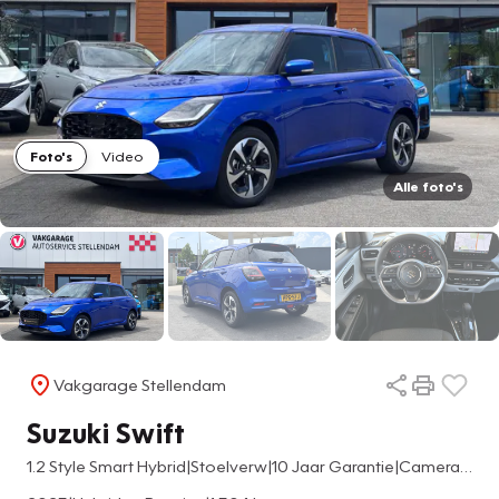
Foto's
Video
Alle foto's
Vakgarage Stellendam
Suzuki Swift
1.2 Style Smart Hybrid|Stoelverw|10 Jaar Garantie|Camera|Adapt Cruise|Navi|Carplay