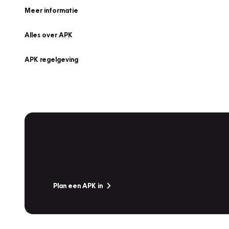
Meer informatie
Alles over APK
APK regelgeving
APK Keuring bij Vakgarage!
Is het weer tijd voor de jaarlijkse APK? Ga snel naar V
Plan een APK in