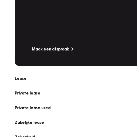
Plan een
Werkplaatsafspraak
Is uw auto toe aan Onderhoud, Bandenwissel of een Va
Maak een afspraak
Lease
Private lease
Private lease used
Zakelijke lease