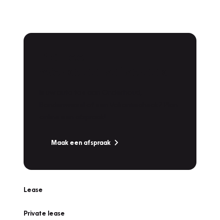
Plan een
Werkplaatsafspraak
Is uw auto toe aan Onderhoud,
Bandenwissel of een Vakantiecheck? Plan
online een afspraak!
Maak een afspraak
Lease
Private lease