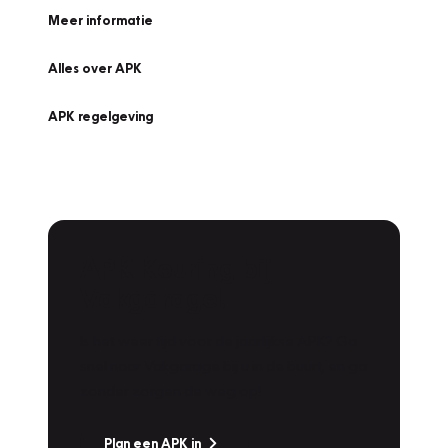
Meer informatie
Alles over APK
APK regelgeving
APK Keuring bij
Vakgarage!
Is het weer tijd voor de jaarlijkse APK? Ga
snel naar Vakgarage bij u in de buurt, en ga
zonder zorgen de weg op!
Plan een APK in