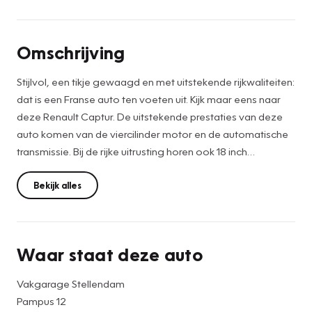
Omschrijving
Stijlvol, een tikje gewaagd en met uitstekende rijkwaliteiten:
dat is een Franse auto ten voeten uit. Kijk maar eens naar
deze Renault Captur. De uitstekende prestaties van deze
auto komen van de viercilinder motor en de automatische
transmissie. Bij de rijke uitrusting horen ook 18 inch
lichtmetalen velgen, LED koplampen, in hoogte verstelbare
passagiersstoel, extra getint glas, in delen neerklapbare
Bekijk alles
achterbank en LED-achterlichten.
Ongelukken of parkeerschade? Dat gebeurt u niet meer,
Waar staat deze auto
met de achteruitrijcamera. Locatie, motorconditie,
storingen... via Connected Services krijgt u alle vitale info
Vakgarage Stellendam
over de auto door. Ook handig bij pech! Muziek luisteren
Pampus 12
wordt genieten met het high performance audiosysteem.