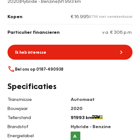
2020
|
Hybride - Benzine
|
91.993 km
Kopen
€ 16.995
BTW niet verrekenbaar
Particulier financieren
v.a. € 306 p.m.
Ik heb interesse
Bel ons op 0187-490938
Specificaties
Transmissie
Automaat
Bouwjaar
2020
Tellerstand
91993 km
Brandstof
Hybride - Benzine
Energielabel
A