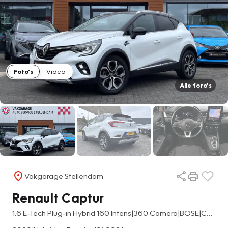
Foto's
Video
Alle foto's
Vakgarage Stellendam
Renault Captur
1.6 E-Tech Plug-in Hybrid 160 Intens|360 Camera|BOSE|Carplay|Climate Control|Cruise Contr