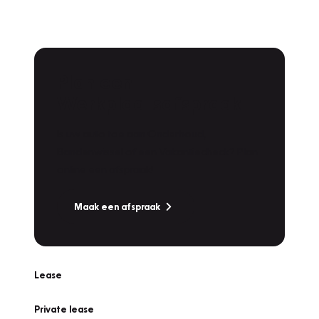
Plan een
Werkplaatsafspraak
Is uw auto toe aan Onderhoud,
Bandenwissel of een Vakantiecheck? Plan
online een afspraak!
Maak een afspraak
Lease
Private lease