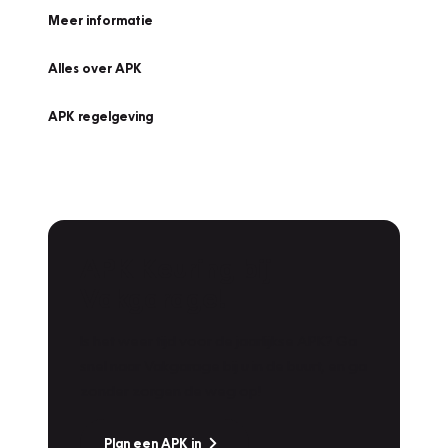
Meer informatie
Alles over APK
APK regelgeving
APK Keuring bij
Vakgarage!
Is het weer tijd voor de jaarlijkse APK? Ga
snel naar Vakgarage bij u in de buurt, en ga
zonder zorgen de weg op!
Plan een APK in