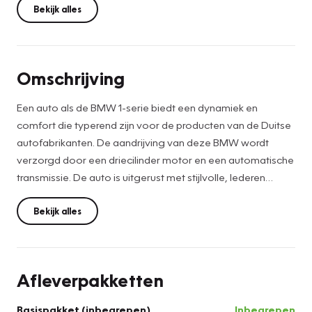
Bekijk alles
Omschrijving
Een auto als de BMW 1-serie biedt een dynamiek en
comfort die typerend zijn voor de producten van de Duitse
autofabrikanten. De aandrijving van deze BMW wordt
verzorgd door een driecilinder motor en een automatische
transmissie. De auto is uitgerust met stijlvolle, lederen
bekleding. Deze BMW 1-serie heeft verwarmbare
voorstoelen, voor zowel bestuurder als bijrijder. Natuurlijk
Bekijk alles
zijn de sportstoelen super functioneel als het rechterpedaal
ingetrapt wordt. Maar ook voor het uiterlijk doen ze veel!
Volop licht en ruimtelijk gevoel geeft het elektrische
Afleverpakketten
bediende glazen panoramadak. Bij de uitrusting van deze
auto horen onder meer 18 inch lichtmetalen velgen, LED
Basispakket (inbegrepen)
Inbegrepen