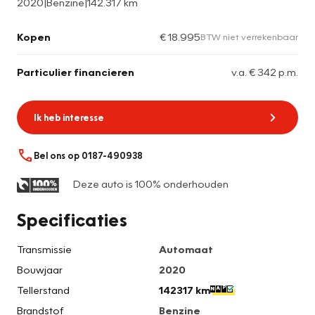
2020
|
Benzine
|
142.317 km
Kopen
€ 18.995
BTW niet verrekenbaar
Particulier financieren
v.a. € 342 p.m.
Ik heb interesse
Bel ons op 0187-490938
Deze auto is 100% onderhouden
Specificaties
Transmissie
Automaat
Bouwjaar
2020
Tellerstand
142317 km
Brandstof
Benzine