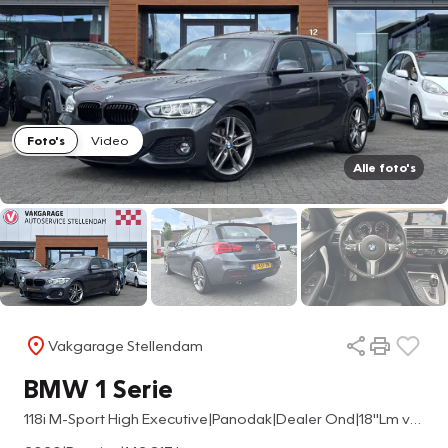
Foto's
Video
Alle foto's
Vakgarage Stellendam
BMW 1 Serie
118i M-Sport High Executive|Panodak|Dealer Ond|18''Lm velgen|PDC rondom|Leder