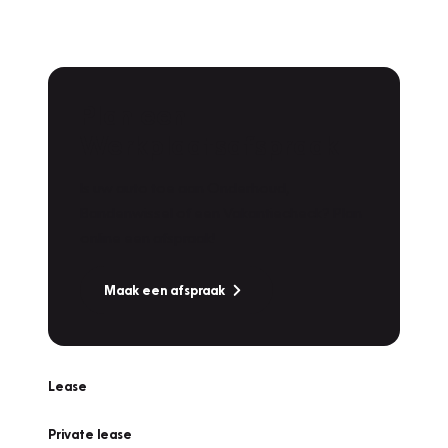
Plan een
Werkplaatsafspraak
Is uw auto toe aan Onderhoud,
Bandenwissel of een Vakantiecheck? Plan
online een afspraak!
Maak een afspraak
Lease
Private lease