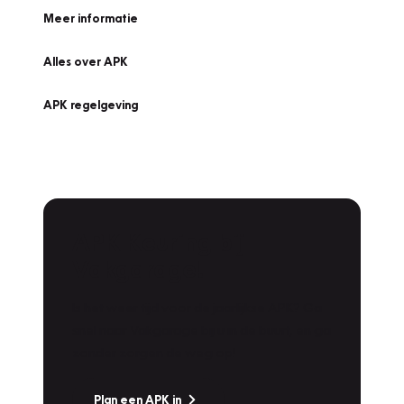
Meer informatie
Alles over APK
APK regelgeving
APK Keuring bij
Vakgarage!
Is het weer tijd voor de jaarlijkse APK? Ga
snel naar Vakgarage bij u in de buurt, en ga
zonder zorgen de weg op!
Plan een APK in