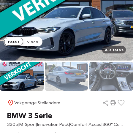
Foto's
Video
Alle foto's
Vakgarage Stellendam
BMW 3 Serie
330e|M-Sport|Innovation Pack|Comfort Acces|360° Cam|Memory Zetel|Adaptive Cruise