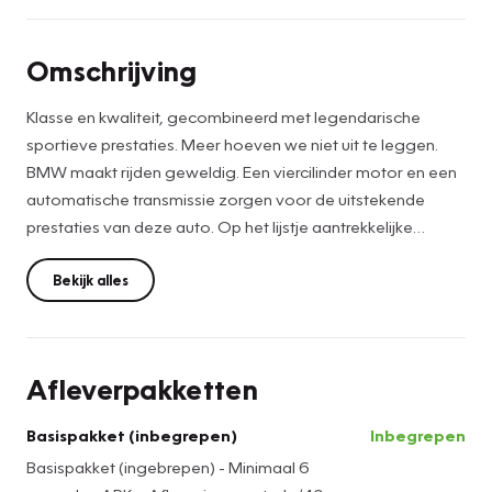
Omschrijving
Klasse en kwaliteit, gecombineerd met legendarische
sportieve prestaties. Meer hoeven we niet uit te leggen.
BMW maakt rijden geweldig. Een viercilinder motor en een
automatische transmissie zorgen voor de uitstekende
prestaties van deze auto. Op het lijstje aantrekkelijke
extraatjes vallen meteen op: het lederen interieur en de
elektrisch bedienbare achterklep. Een koude start op frisse
Bekijk alles
dagen? Niet met de behaaglijke stoelverwarming. U wordt
in deze auto ook getrakteerd op 18 inch lichtmetalen
velgen, LED koplampen, trailer assistent, extra getint glas,
Afleverpakketten
LED-achterlichten en verwarmde ruitensproeiers.
Basispakket (inbegrepen)
Inbegrepen
Pas de interface van uw cockpit moeiteloos aan. Het is
Basispakket (ingebrepen) - Minimaal 6
mogelijk door het digitale dashboard in deze auto. Het