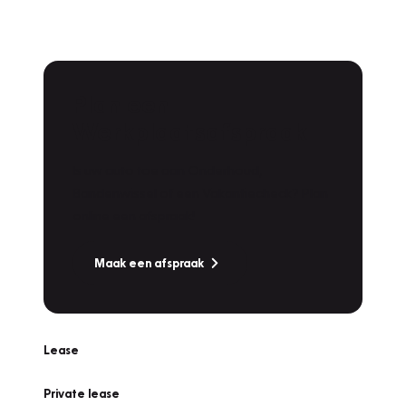
Plan een
Werkplaatsafspraak
Is uw auto toe aan Onderhoud,
Bandenwissel of een Vakantiecheck? Plan
online een afspraak!
Maak een afspraak
Lease
Private lease