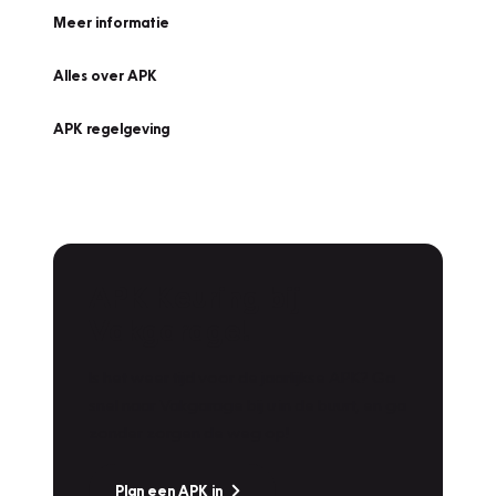
Meer informatie
Alles over APK
APK regelgeving
APK Keuring bij
Vakgarage!
Is het weer tijd voor de jaarlijkse APK? Ga
snel naar Vakgarage bij u in de buurt, en ga
zonder zorgen de weg op!
Plan een APK in