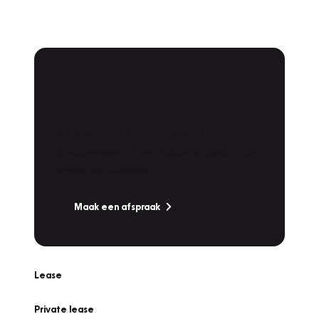
Plan een
Werkplaatsafspraak
Is uw auto toe aan Onderhoud,
Bandenwissel of een Vakantiecheck? Plan
online een afspraak!
Maak een afspraak
Lease
Private lease