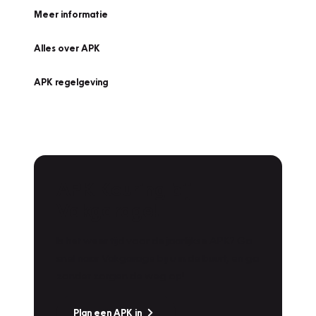
Meer informatie
Alles over APK
APK regelgeving
APK Keuring bij
Vakgarage!
Is het weer tijd voor de jaarlijkse APK? Ga
snel naar Vakgarage bij u in de buurt, en ga
zonder zorgen de weg op!
Plan een APK in