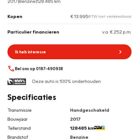
2017
|
Benzine
|
128.485 km
Kopen
€ 13.995
BTW niet verrekenbaar
Particulier financieren
v.a. € 252 p.m.
Ik heb interesse
Bel ons op 0187-490938
Deze auto is 100% onderhouden
Specificaties
Transmissie
Handgeschakeld
Bouwjaar
2017
Tellerstand
128485 km
Brandstof
Benzine