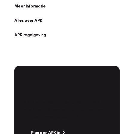
Meer informatie
Alles over APK
APK regelgeving
APK Keuring bij
Vakgarage!
Is het weer tijd voor de jaarlijkse APK? Ga
snel naar Vakgarage bij u in de buurt, en ga
zonder zorgen de weg op!
Plan een APK in