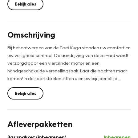
Bekijk alles
Omschrijving
Bij het ontwerpen van de Ford Kuga stonden uw comfort en
uw veiligheid centraal. De aandrijving van deze Ford wordt
verzorgd door een viercilinder motor en een
handgeschakelde versnellingsbak. Laat die bochten maar
komen! In de sportstoelen zitten u en uw bijrijder altijd
goed! Tot de uitrusting behoren ook 18 inch lichtmetalen
velgen, sportonderstel, halflederen bekleding, LED-
Bekijk alles
dagrijverlichting, in delen neerklapbare achterbank en
verstelbare lendensteunen.
Afleverpakketten
Ingebouwde spraakbediening maakt het mogelijk om de
auto te bedienen zonder dat uw aandacht wordt afgeleid.
Basispakket (inbegrepen)
Inbegrepen