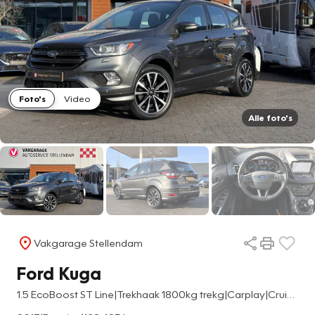
Foto's
Video
Alle foto's
Vakgarage Stellendam
Ford Kuga
1.5 EcoBoost ST Line|Trekhaak 1800kg trekg|Carplay|Cruise Control|Navigatie|Parkeersens rondom