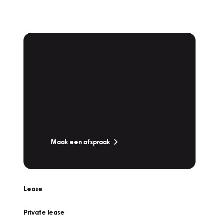
Plan een
Werkplaatsafspraak
Is uw auto toe aan Onderhoud,
Bandenwissel of een Vakantiecheck? Plan
online een afspraak!
Maak een afspraak
Lease
Private lease